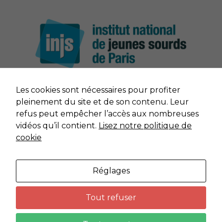
Les cookies sont nécessaires pour profiter
NOUS CONTACTER
pleinement du site et de son contenu. Leur
refus peut empêcher l’accès aux nombreuses
MENTIONS LÉGALES
vidéos qu’il contient.
Lisez notre politique de
cookie
DONNÉES PERSONNELLES
Réglages
PLAN DU SITE
Tout refuser
Imaginé par
Neftis