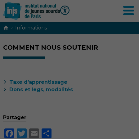
Contenu
›
Informations
principal
COMMENT NOUS SOUTENIR
Taxe d’apprentissage
Dons et legs, modalités
Partager
Facebook
Twitter
Email
Partager