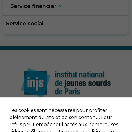
Service financie
r
Service social
Nécessaire
Ces cookies ne
sont pas
Les cookies sont nécessaires pour profiter
facultatifs. Ils
sont nécessaires
NOUS CONTACTER
pleinement du site et de son contenu. Leur
au
refus peut empêcher l’accès aux nombreuses
fonctionnement
MENTIONS LÉGALES
vidéos qu’il contient.
Lisez notre politique de