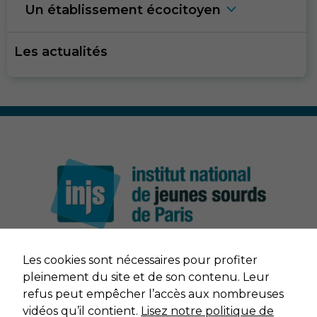
Un établissement écocitoye
n
Les actualités
Nécessaire
Ces cookies ne
sont pas
facultatifs. Ils
sont nécessaires
au
fonctionnement
du site Web.
Vidéos
Afin que notre
site Web
fonctionne
Les cookies sont nécessaires pour profiter
aussi bien que
possible lors
NOUS CONTACTER
pleinement du site et de son contenu. Leur
de votre visite.
refus peut empêcher l’accès aux nombreuses
Si vous
MENTIONS LÉGALES
vidéos qu’il contient.
Lisez notre politique de
refusez ces