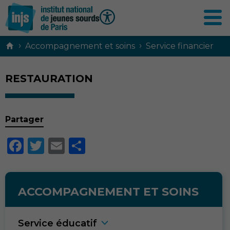
Contenu
›
›
Accompagnement et soins
Service financier
principal
RESTAURATION
Partager
Facebook
Twitter
Email
Partager
ACCOMPAGNEMENT ET SOINS
Service éducati
f