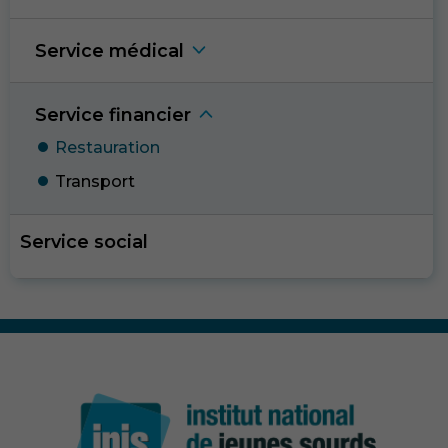
Service médica
l
Service financie
r
Restauratio
n
Transpor
t
Service social