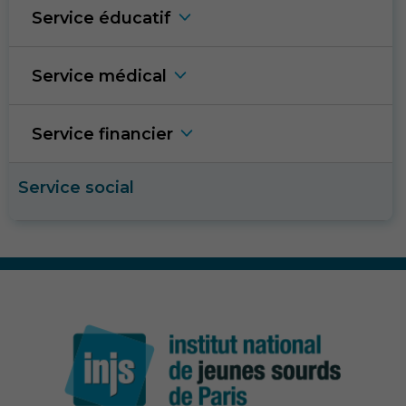
Service éducati
f
Service médica
l
Service financie
r
Nécessaire
Ces cookies ne
sont pas
Service social
facultatifs. Ils
sont nécessaires
au
fonctionnement
du site Web.
Vidéos
Afin que notre
site Web
fonctionne
aussi bien que