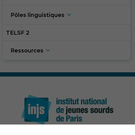
Pôles linguistique
s
TELSF 2
Ressource
s