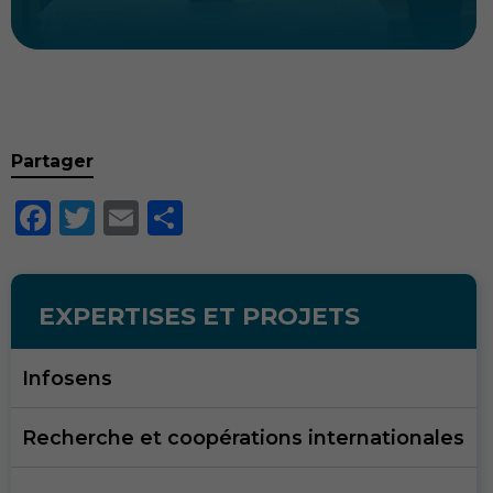
Nécessaire
Partager
Ces cookies ne
sont pas
Facebook
Twitter
Email
Partager
facultatifs. Ils
sont nécessaires
au
fonctionnement
du site Web.
EXPERTISES ET PROJETS
Vidéos
Infosens
Afin que notre
site Web
fonctionne
Recherche et coopérations internationales
aussi bien que
possible lors