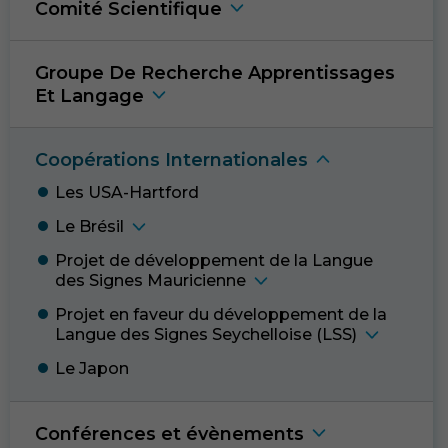
de votre visite.
Comité Scientifiqu
e
Si vous
refusez ces
cookies,
Groupe De Recherche Apprentissages
certaines
Et Langag
e
fonctionnalités
disparaîtront
du site Web.
Coopérations Internationale
s
Les USA-Hartfor
d
Marketing
En partageant
Le Brési
l
votre intérêt et
Projet de développement de la Langue
votre
comportement
des Signes Mauricienn
e
lorsque vous
Projet en faveur du développement de la
visitez notre
Langue des Signes Seychelloise (LSS
)
site, vous
augmentez les
Le Japo
n
chances de voir
du contenu et
des offres
personnalisés.
Conférences et évènement
s