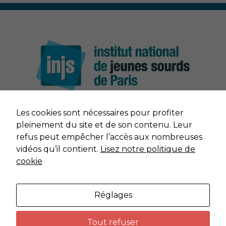
Nécessaire
Ces cookies ne
sont pas
facultatifs. Ils
sont nécessaires
au
fonctionnement
du site Web.
Vidéos
Les cookies sont nécessaires pour profiter
Afin que notre
NOUS CONTACTER
pleinement du site et de son contenu. Leur
site Web
refus peut empêcher l’accès aux nombreuses
fonctionne
MENTIONS LÉGALES
vidéos qu’il contient.
Lisez notre politique de
aussi bien que
possible lors
cookie
de votre visite.
DONNÉES PERSONNELLES
Si vous
refusez ces
Réglages
cookies,
PLAN DU SITE
certaines
fonctionnalités
Tout refuser
disparaîtront