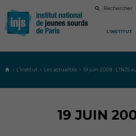
Recherche sur le si
L’INSTITUT
Contenu
principal
›
›
›
L’Institut
Les actualités
19 juin 2009 : L’INJS s
19 JUIN 20