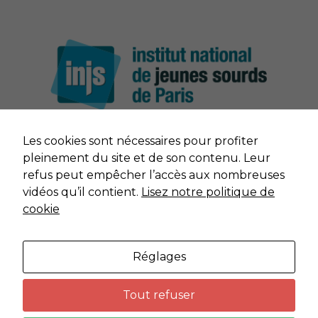
Les cookies sont nécessaires pour profiter
NOUS CONTACTER
pleinement du site et de son contenu. Leur
Nécessaire
refus peut empêcher l’accès aux nombreuses
Ces cookies ne
sont pas
MENTIONS LÉGALES
vidéos qu’il contient.
Lisez notre politique de
facultatifs. Ils
cookie
sont nécessaires
DONNÉES PERSONNELLES
au
fonctionnement
Réglages
du site Web.
PLAN DU SITE
Tout refuser
Vidéos