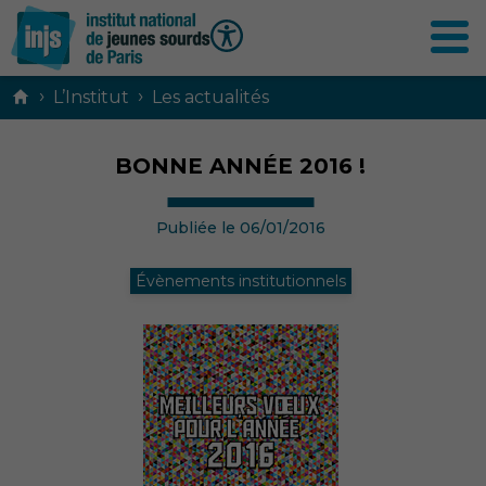
Contenu
›
›
L’Institut
Les actualités
principal
BONNE ANNÉE 2016 !
Publiée le 06/01/2016
Évènements institutionnels