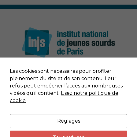
Nécessaire
Ces cookies ne
sont pas
facultatifs. Ils
sont nécessaires
au
fonctionnement
du site Web.
Vidéos
Les cookies sont nécessaires pour profiter
Afin que notre
NOUS CONTACTER
pleinement du site et de son contenu. Leur
site Web
refus peut empêcher l’accès aux nombreuses
fonctionne
aussi bien que
MENTIONS LÉGALES
vidéos qu’il contient.
Lisez notre politique de
possible lors
cookie
de votre visite.
DONNÉES PERSONNELLES
Si vous
refusez ces
cookies,
Réglages
PLAN DU SITE
certaines
fonctionnalités