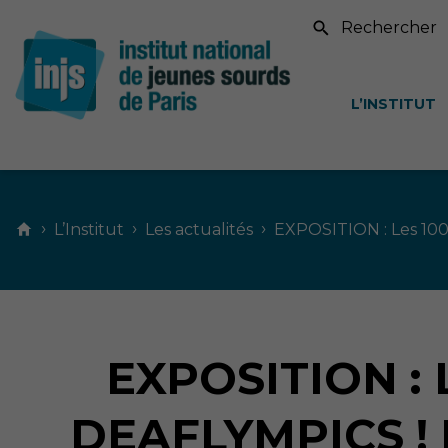
Recherche sur le si
L’INSTITUT
Contenu
principal
›
›
›
L’Institut
Les actualités
EXPOSITION : Les 100 
EXPOSITION :
DEAFLYMPICS !