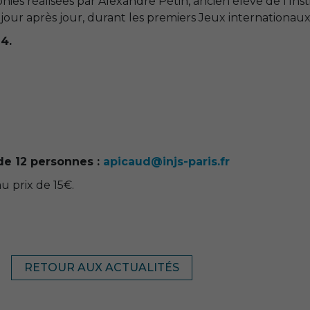
ies réalisées par Alexandre Pétin, ancien élève de l’Inst
jour après jour, durant les premiers Jeux internationaux 
4.
 de 12 personnes :
apicaud@injs-paris.fr
u prix de 15€.
Nécessaire
RETOUR AUX ACTUALITÉS
Ces cookies ne
sont pas
facultatifs. Ils