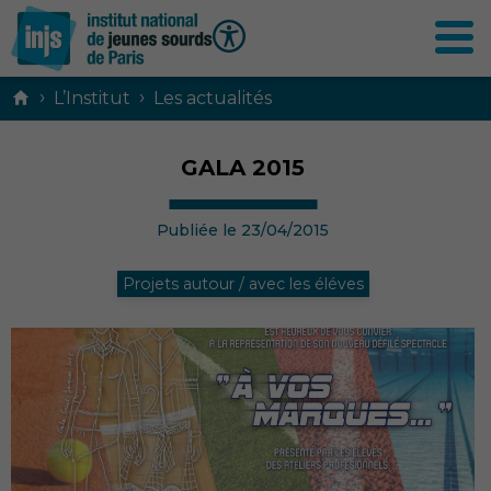
Contenu
›
›
L’Institut
Les actualités
principal
GALA 2015
Publiée le 23/04/2015
Projets autour / avec les éléves