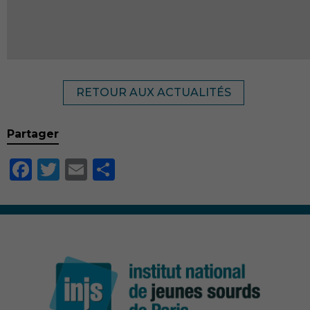
possible lors
de votre visite.
Si vous
refusez ces
cookies,
certaines
fonctionnalités
RETOUR AUX ACTUALITÉS
disparaîtront
du site Web.
Partager
Marketing
Facebook
Twitter
Email
Partager
En partageant
votre intérêt et
votre
comportement
lorsque vous
visitez notre
site, vous
augmentez les
chances de voir
du contenu et
des offres