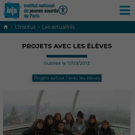
Contenu
›
›
L’Institut
Les actualités
principal
PROJETS AVEC LES ÉLÈVES
Publiée le 11/03/2013
Projets autour / avec les éléves