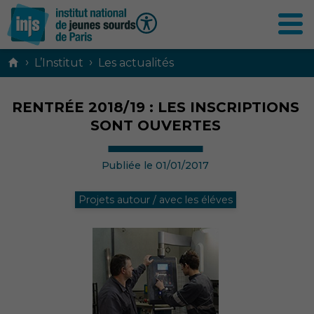
Contenu
›
›
L’Institut
Les actualités
principal
RENTRÉE 2018/19 : LES INSCRIPTIONS
SONT OUVERTES
Publiée le 01/01/2017
Projets autour / avec les éléves