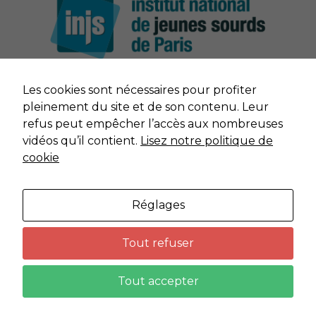
sont pas
facultatifs. Ils
sont nécessaires
au
fonctionnement
du site Web.
Les cookies sont nécessaires pour profiter
NOUS CONTACTER
pleinement du site et de son contenu. Leur
Vidéos
refus peut empêcher l’accès aux nombreuses
Afin que notre
MENTIONS LÉGALES
vidéos qu’il contient.
Lisez notre politique de
site Web
cookie
fonctionne
aussi bien que
DONNÉES PERSONNELLES
possible lors
de votre visite.
Réglages
PLAN DU SITE
Si vous
refusez ces
cookies,
Tout refuser
certaines
fonctionnalités
Imaginé par
Neftis
Tout accepter
disparaîtront
du site Web.