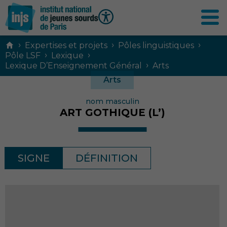
Contenu
›
›
›
Expertises et projets
Pôles linguistiques
principal
›
›
Pôle LSF
Lexique
›
Lexique D’Enseignement Général
Arts
Arts
nom masculin
ART GOTHIQUE (L’)
SIGNE
DÉFINITION