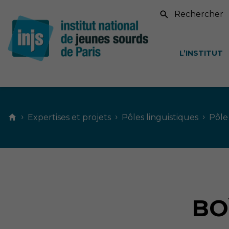
Recherche sur le si
L’INSTITUT
Contenu
principal
›
›
›
Expertises et projets
Pôles linguistiques
Pôle
BO