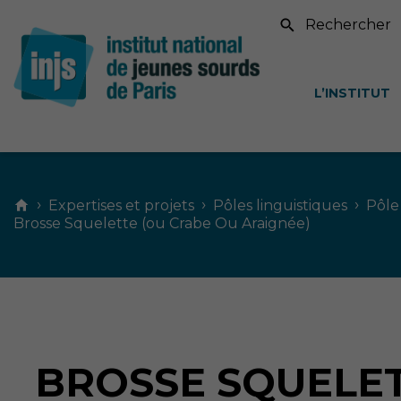
Recherche sur le si
L’INSTITUT
Contenu
principal
›
›
›
Expertises et projets
Pôles linguistiques
Pôle
Brosse Squelette (ou Crabe Ou Araignée)
BROSSE SQUELET