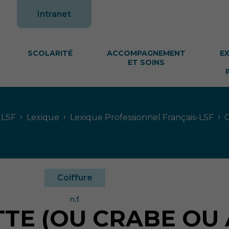
te
Intranet
SCOLARITÉ
ACCOMPAGNEMENT
E
ET SOINS
›
›
›
 LSF
Lexique
Lexique Professionnel Français-LSF
C
Coiffure
n.f.
TE (OU CRABE OU 