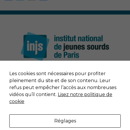
Les cookies sont nécessaires pour profiter
Nécessaire
NOUS CONTACTER
Ces cookies ne
pleinement du site et de son contenu. Leur
sont pas
refus peut empêcher l’accès aux nombreuses
facultatifs. Ils
MENTIONS LÉGALES
vidéos qu’il contient.
Lisez notre politique de
sont nécessaires
cookie
au
fonctionnement
DONNÉES PERSONNELLES
du site Web.
Réglages
PLAN DU SITE