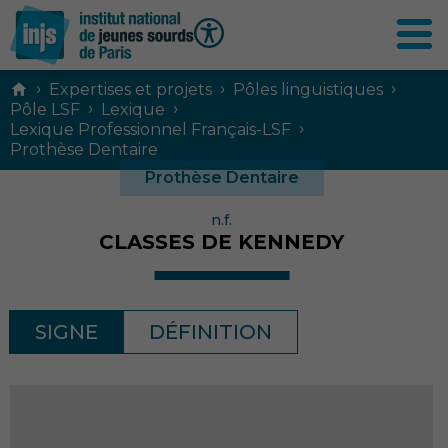
Contenu
›
›
›
Expertises et projets
Pôles linguistiques
principal
›
›
Pôle LSF
Lexique
›
Lexique Professionnel Français-LSF
Prothèse Dentaire
Prothèse Dentaire
n.f.
CLASSES DE KENNEDY
SIGNE
DÉFINITION