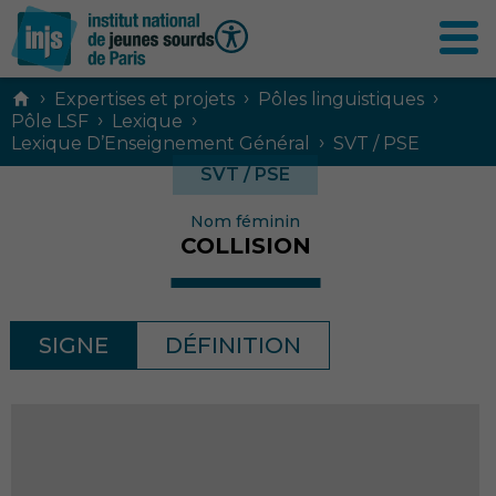
Contenu
›
›
›
Expertises et projets
Pôles linguistiques
principal
›
›
Pôle LSF
Lexique
›
Lexique D’Enseignement Général
SVT / PSE
SVT / PSE
Nom féminin
COLLISION
SIGNE
DÉFINITION