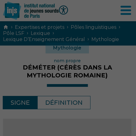
Contenu
›
›
›
Expertises et projets
Pôles linguistiques
principal
›
›
Pôle LSF
Lexique
›
Lexique D’Enseignement Général
Mythologie
Mythologie
nom propre
DÉMÉTER (CÉRÈS DANS LA
MYTHOLOGIE ROMAINE)
SIGNE
DÉFINITION