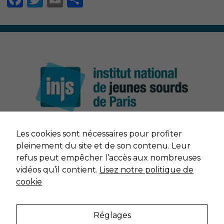
Nécessaire
Les cookies sont nécessaires pour profiter
Ces cookies ne
NOUS CONTACTER
pleinement du site et de son contenu. Leur
sont pas
refus peut empêcher l’accès aux nombreuses
facultatifs. Ils
MENTIONS LÉGALES
vidéos qu’il contient.
Lisez notre politique de
sont nécessaires
au
cookie
fonctionnement
DONNÉES PERSONNELLES
du site Web.
Réglages
PLAN DU SITE