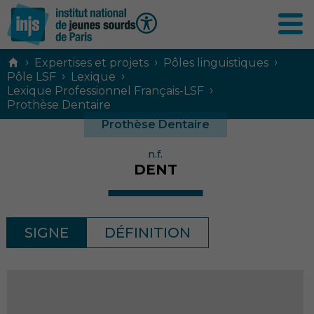
Contenu
›
›
›
Expertises et projets
Pôles linguistiques
principal
›
›
Pôle LSF
Lexique
›
Lexique Professionnel Français-LSF
Prothèse Dentaire
Prothèse Dentaire
n.f.
DENT
SIGNE
DÉFINITION