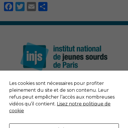
Facebook
Twitter
Email
Partager
Nécessaire
Les cookies sont nécessaires pour profiter
Ces cookies ne
NOUS CONTACTER
sont pas
pleinement du site et de son contenu. Leur
facultatifs. Ils
refus peut empêcher l’accès aux nombreuses
sont nécessaires
MENTIONS LÉGALES
vidéos qu’il contient.
Lisez notre politique de
au
cookie
fonctionnement
du site Web.
DONNÉES PERSONNELLES