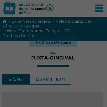
Contenu
›
›
›
Expertises et projets
Pôles linguistiques
principal
›
›
Pôle LSF
Lexique
›
Lexique Professionnel Français-LSF
Prothèse Dentaire
Prothèse Dentaire
adj.
JUXTA-GINGIVAL
SIGNE
DÉFINITION