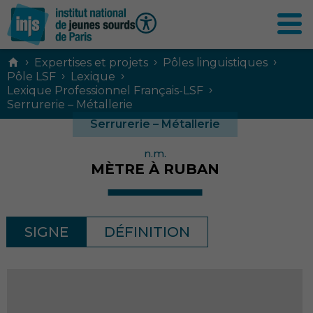
Contenu
›
›
›
Expertises et projets
Pôles linguistiques
principal
›
›
Pôle LSF
Lexique
›
Lexique Professionnel Français-LSF
Serrurerie – Métallerie
Serrurerie – Métallerie
n.m.
MÈTRE À RUBAN
SIGNE
DÉFINITION