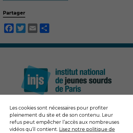
Partager
Facebook
Twitter
Email
Partager
Nécessaire
Ces cookies ne
sont pas
Les cookies sont nécessaires pour profiter
facultatifs. Ils
NOUS CONTACTER
pleinement du site et de son contenu. Leur
sont nécessaires
au
refus peut empêcher l’accès aux nombreuses
fonctionnement
MENTIONS LÉGALES
vidéos qu’il contient.
Lisez notre politique de
du site Web.