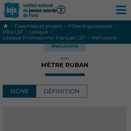
Contenu
›
›
›
Expertises et projets
Pôles linguistiques
principal
›
›
Pôle LSF
Lexique
›
Lexique Professionnel Français-LSF
Menuiserie
Menuiserie
n.m.
MÈTRE RUBAN
SIGNE
DÉFINITION