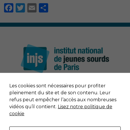
Facebook
Twitter
Email
Partager
Nécessaire
Les cookies sont nécessaires pour profiter
Ces cookies ne
NOUS CONTACTER
sont pas
pleinement du site et de son contenu. Leur
facultatifs. Ils
refus peut empêcher l’accès aux nombreuses
sont nécessaires
MENTIONS LÉGALES
vidéos qu’il contient.
Lisez notre politique de
au
cookie
fonctionnement
du site Web.
DONNÉES PERSONNELLES