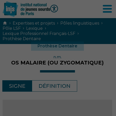
Contenu
›
›
›
Expertises et projets
Pôles linguistiques
principal
›
›
Pôle LSF
Lexique
›
Lexique Professionnel Français-LSF
Prothèse Dentaire
Prothèse Dentaire
n.m.
OS MALAIRE (OU ZYGOMATIQUE)
SIGNE
DÉFINITION