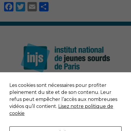
Facebook
Twitter
Email
Partager
Nécessaire
Les cookies sont nécessaires pour profiter
Ces cookies ne
NOUS CONTACTER
sont pas
pleinement du site et de son contenu. Leur
facultatifs. Ils
refus peut empêcher l’accès aux nombreuses
sont nécessaires
MENTIONS LÉGALES
vidéos qu’il contient.
Lisez notre politique de
au
cookie
fonctionnement
du site Web.
DONNÉES PERSONNELLES