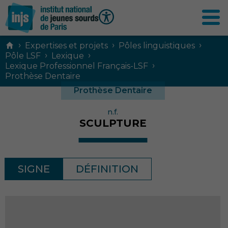
Contenu
›
›
›
Expertises et projets
Pôles linguistiques
principal
›
›
Pôle LSF
Lexique
›
Lexique Professionnel Français-LSF
Prothèse Dentaire
Prothèse Dentaire
n.f.
SCULPTURE
SIGNE
DÉFINITION