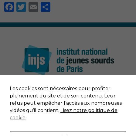
Facebook
Twitter
Email
Partager
Nécessaire
Les cookies sont nécessaires pour profiter
Ces cookies ne
NOUS CONTACTER
sont pas
pleinement du site et de son contenu. Leur
facultatifs. Ils
refus peut empêcher l’accès aux nombreuses
sont nécessaires
MENTIONS LÉGALES
vidéos qu’il contient.
Lisez notre politique de
au
cookie
fonctionnement
du site Web.
DONNÉES PERSONNELLES