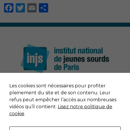
Facebook
Twitter
Email
Partager
Nécessaire
Les cookies sont nécessaires pour profiter
Ces cookies ne
NOUS CONTACTER
sont pas
pleinement du site et de son contenu. Leur
facultatifs. Ils
refus peut empêcher l’accès aux nombreuses
sont nécessaires
MENTIONS LÉGALES
vidéos qu’il contient.
Lisez notre politique de
au
cookie
fonctionnement
du site Web.
DONNÉES PERSONNELLES