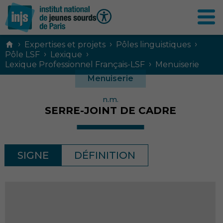
Contenu
›
›
›
Expertises et projets
Pôles linguistiques
principal
›
›
Pôle LSF
Lexique
›
Lexique Professionnel Français-LSF
Menuiserie
Menuiserie
n.m.
SERRE-JOINT DE CADRE
SIGNE
DÉFINITION