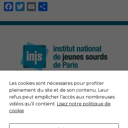
Facebook
Twitter
Email
Partager
Nécessaire
Les cookies sont nécessaires pour profiter
Ces cookies ne
NOUS CONTACTER
sont pas
pleinement du site et de son contenu. Leur
facultatifs. Ils
refus peut empêcher l’accès aux nombreuses
sont nécessaires
MENTIONS LÉGALES
vidéos qu’il contient.
Lisez notre politique de
au
cookie
fonctionnement
du site Web.
DONNÉES PERSONNELLES