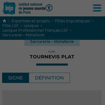
Contenu
›
›
›
Expertises et projets
Pôles linguistiques
principal
›
›
Pôle LSF
Lexique
›
Lexique Professionnel Français-LSF
Serrurerie – Métallerie
Serrurerie – Métallerie
n.m.
TOURNEVIS PLAT
SIGNE
DÉFINITION