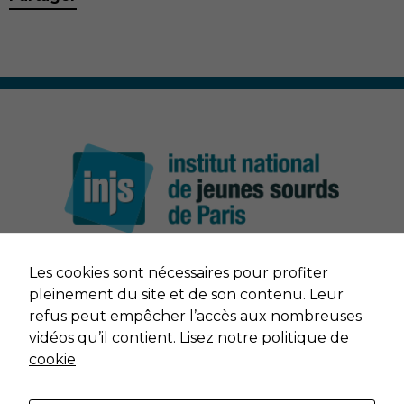
Nécessaire
Ces cookies ne
Les cookies sont nécessaires pour profiter
sont pas
NOUS CONTACTER
pleinement du site et de son contenu. Leur
facultatifs. Ils
refus peut empêcher l’accès aux nombreuses
sont nécessaires
MENTIONS LÉGALES
vidéos qu’il contient.
Lisez notre politique de
au
fonctionnement
cookie
du site Web.
DONNÉES PERSONNELLES