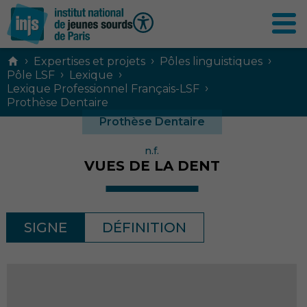
Contenu
›
›
›
Expertises et projets
Pôles linguistiques
principal
›
›
Pôle LSF
Lexique
›
Lexique Professionnel Français-LSF
Prothèse Dentaire
Prothèse Dentaire
n.f.
VUES DE LA DENT
SIGNE
DÉFINITION