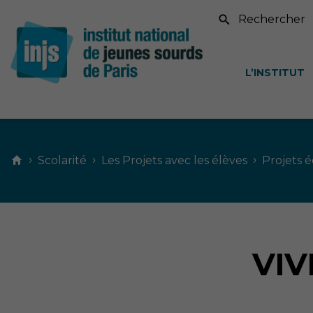
Recherche sur le si
L’INSTITUT
Contenu
principal
›
›
›
Scolarité
Les Projets avec les élèves
Projets é
VIV