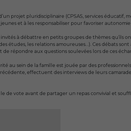
’un projet pluridisciplinaire (
CPSAS
, services éducatif, 
jeunes et à les responsabiliser pour favoriser autonomie e
 invités à débattre en petits groupes de thèmes qu’ils ont
t des études, les relations amoureuses…). Ces débats sont
t de répondre aux questions soulevées lors de ces écha
té au sein de la famille est jouée par des professionnels
e précédente, effectuent des interviews de leurs camarad
réelle de vote avant de partager un repas convivial et souf