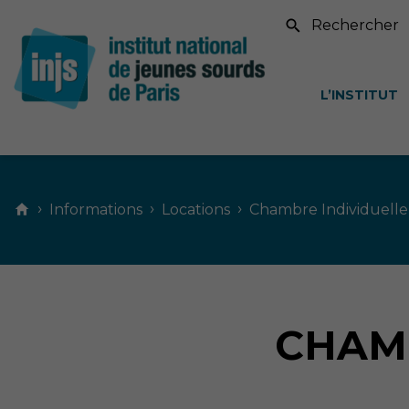
Recherche sur le si
L’INSTITUT
Contenu
principal
›
›
›
Informations
Locations
Chambre Individuelle
CHAMB