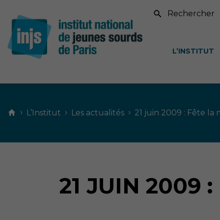
Recherche sur le si
L’INSTITUT
Contenu
principal
›
›
›
L’Institut
Les actualités
21 juin 2009 : Fête la
21 JUIN 2009 