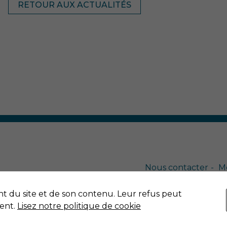
RETOUR AUX ACTUALITÉS
Nécessaire
Ces cookies ne
sont pas
facultatifs. Ils
sont nécessaires
au
fonctionnement
du site Web.
Nous contacter
Me
Imaginé par
N
nt du site et de son contenu. Leur refus peut
Vidéos
ient.
Lisez notre politique de cookie
Afin que notre
site Web