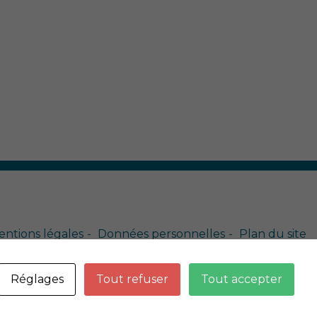
ntions légales
Données personnelles
Plan du site
eftis
Réglages
Tout refuser
Tout accepter