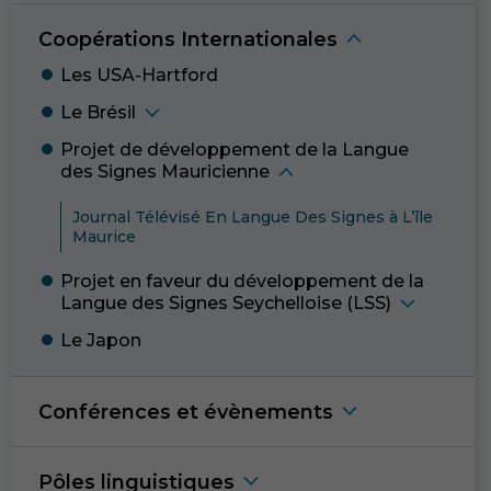
Coopérations Internationale
s
Les USA-Hartfor
d
Le Brési
l
Projet de développement de la Langue
des Signes Mauricienn
e
Journal Télévisé En Langue Des Signes à L’île
Mauric
e
Projet en faveur du développement de la
Langue des Signes Seychelloise (LSS
)
Le Japo
n
Conférences et évènement
s
Pôles linguistique
s